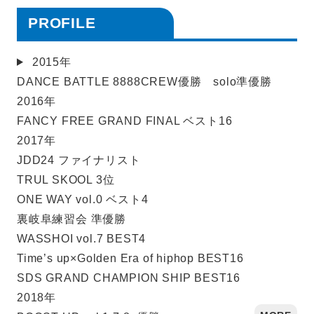
PROFILE
2015年
DANCE BATTLE 8888CREW優勝 solo準優勝
2016年
FANCY FREE GRAND FINAL ベスト16
2017年
JDD24 ファイナリスト
TRUL SKOOL 3位
ONE WAY vol.0 ベスト4
裏岐阜練習会 準優勝
WASSHOI vol.7 BEST4
Time’s up×Golden Era of hiphop BEST16
SDS GRAND CHAMPION SHIP BEST16
2018年