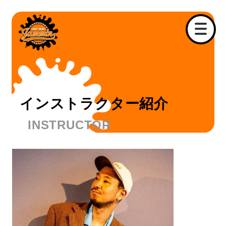
メ
イ
ン
コ
ン
テ
ン
インストラクター紹介
ツ
へ
移
動