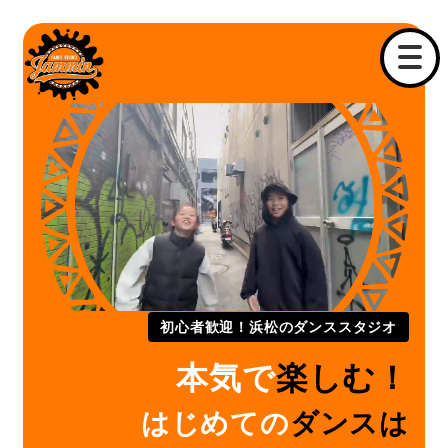
メ
イ
ン
コ
ン
テ
ン
ツ
へ
移
動
初心者歓迎！浜松のダンススタジオ
本気で
楽しむ！
はじめての
ダンスは