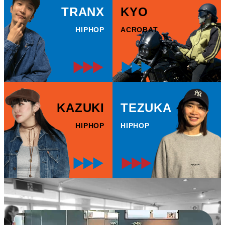
TRANX
KYO
HIPHOP
ACROBAT
KAZUKI
TEZUKA
HIPHOP
HIPHOP